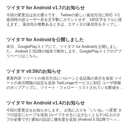
ツイタマ for Android v1.7のお知らせ
今回の変更点は次の通りです。 Twitterの新しい返信方法に対応 ※1
返信時の@ユーザー名を文字数にカウントせず、140文字をフルに使
えます。 返信先が復数あるときは、エディタの返信先をタップして
相手を選択できます。 設定 > 書き込み...
ツイタマ for Androidを公開しました
本日、GooglePlayストアにて、ツイタマ for Androidを公開しまし
た。 Android 2.3以降の端末で動作します。GooglePlayストアのアプ
リページはこちら。
ツイタマ v0.59のお知らせ
更新内容 ツイートの表示方法にバルーンと会話風の表示を追加 ツイ
ートの表示間隔の設定を追加 TwitLongerサービスに対応 ユーザ情報
のポップアップに、ツイート・フォロー・リストされている数値を表
示 投稿フォームでCtrl+Enterを...
ツイタマ for Android v1.4のお知らせ
今回の変更点をお知らせします。 お気に入りを「いいね」へ変更 タ
ブの設定にループを追加 (ループさせるには少なくとも3つ以上のタ
ブが必要です) 通知の設定に優先度を追加 (Android 5.0以降でヘッド
アップ通知されるかどうかに関係しま...