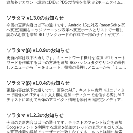
追加各アカウント設定にDIDとPDSの情報を表示 ※2ホームタイムラ
インで自分の投稿をフィルターしない調整 ※3...
ソラタマ v1.3.0のお知らせ
今回の更新内容は以下の通りです。Android 15に対応 (targetSdkを35
へ変更)画面をエッジツーエッジ表示へ変更ホームとリストで一度に
読み込む数を増加 ※1 リンクカードの作成で一部のサイトが文字化
けする問題に対処フィルター設...
ソラタマ(β) v1.0.9のお知らせ
更新内容は以下の通りです。ミュートワード機能を追加 ※1ミュート
ワードを作成する以下の方法を追加 ※2ハッシュタグやリンクの長押
しメニューから「～をミュート」投稿の長押しメニューから「ミュー
トワードを追加」投稿の長押しメニューから「テキスト...
ソラタマ(β) v1.0.4のお知らせ
更新内容は以下の通りです。画像のALTテキストを表示 ※1エディタ
ーで画像のALTテキスト入力欄を追加エディターで送信する際にALT
テキストに加えて画像のアスペクト情報を添付画面設定>メディアに
ALTテキストの項目を追加 (表示/タップして...
ソラタマ v1.2.3のお知らせ
今回の更新内容は以下の通りです。テキストのフォント設定を追加
Googleフォントを利用する設定を追加スレッドの表示アルゴリズム
を変更検索の候補でユーザーが一致しなくても「もっと詳細に検索」