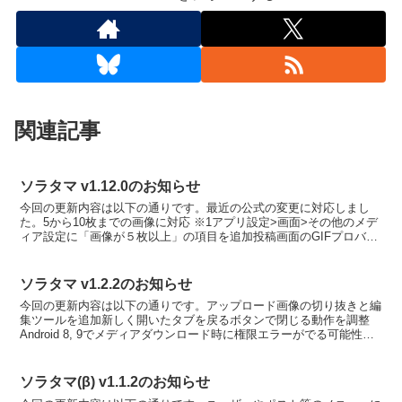
関連記事
ソラタマ v1.12.0のお知らせ
今回の更新内容は以下の通りです。最近の公式の変更に対応しまし
た。5から10枚までの画像に対応 ※1アプリ設定>画面>その他のメデ
ィア設定に「画像が５枚以上」の項目を追加投稿画面のGIFプロバイ
ダを公式に合わせてTenorからKlipyへ変更...
ソラタマ v1.2.2のお知らせ
今回の更新内容は以下の通りです。アップロード画像の切り抜きと編
集ツールを追加新しく開いたタブを戻るボタンで閉じる動作を調整
Android 8, 9でメディアダウンロード時に権限エラーがでる可能性が
あったのを修正その他、細かな調整画像ツールに...
ソラタマ(β) v1.1.2のお知らせ