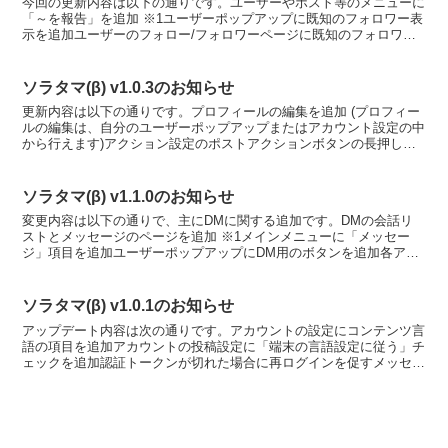
今回の更新内容は以下の通りです。ユーザーやポスト等のメニューに
「～を報告」を追加 ※1ユーザーポップアップに既知のフォロワー表
示を追加ユーザーのフォロー/フォロワーページに既知のフォロワー
を追加返信や引用の埋め込みで「削除された」「ブロック...
ソラタマ(β) v1.0.3のお知らせ
更新内容は以下の通りです。プロフィールの編集を追加 (プロフィー
ルの編集は、自分のユーザーポップアップまたはアカウント設定の中
から行えます)アクション設定のポストアクションボタンの長押しが
できないことがあるバグを修正複数リンクを同時に押した...
ソラタマ(β) v1.1.0のお知らせ
変更内容は以下の通りで、主にDMに関する追加です。DMの会話リ
ストとメッセージのページを追加 ※1メインメニューに「メッセー
ジ」項目を追加ユーザーポップアップにDM用のボタンを追加各アカ
ウントの設定に「DMの設定」項目を追加各アカウントの通...
ソラタマ(β) v1.0.1のお知らせ
アップデート内容は次の通りです。アカウントの設定にコンテンツ言
語の項目を追加アカウントの投稿設定に「端末の言語設定に従う」チ
ェックを追加認証トークンが切れた場合に再ログインを促すメッセー
ジを表示既存アカウントを削除せずに同じIDでログインし...