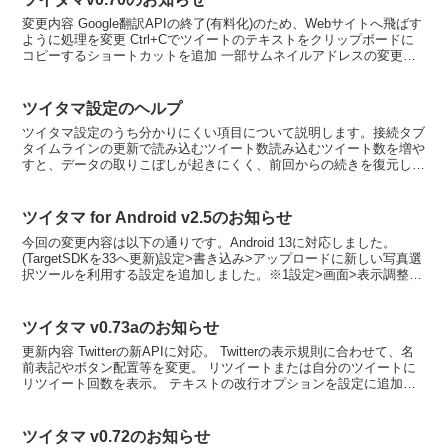
変更内容 Google翻訳APIの終了(有料化)のため、Webサイトへ飛ばす
ように処理を変更 Ctrl+Cでツイートのテキストをクリップボードに
コピーするショートカットを追加 一部サムネイルアドレスの変更に
対処 検索API変更に伴う処理の最...
ツイタマ設定のヘルプ
ツイタマ設定のうち分かりにくい項目について説明します。接続タブ
タイムラインの更新で読み込むツイート数読み込むツイート数を増や
すと、データの取りこぼしが起きにくく、前回からの続きを復元しや
すくなります。 数日ぶりに表示したときなど、明らかに何...
ツイタマ for Android v2.5のお知らせ
今回の変更内容は以下の通りです。Android 13に対応しました。
(TargetSDKを33へ更新)設定>書き込み>アップロードに新しい写真選
択ツールを利用する設定を追加しました。※1設定>画面>表示調整に
タブサイズを追加しました。※2設...
ツイタマ v0.73aのお知らせ
更新内容 Twitterの新APIに対応。 Twitterの表示規則に合わせて、名
前表記やボタン配置等を変更。 リツイートまたは自分のツイートに
リツイート回数を表示。 テキストの改行オプションを設定に追加。
ユーザ情報のポップアップを初めか...
ツイタマ v0.72のお知らせ