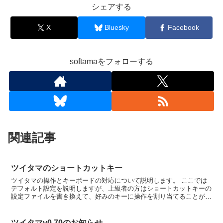
シェアする
X
Bluesky
Facebook
softamaをフォローする
関連記事
ツイタマのショートカットキー
ツイタマの操作とキーボードの対応について説明します。 ここでは
デフォルト設定を説明しますが、上級者の方はショートカットキーの
設定ファイルを書き換えて、好みのキーに操作を割り当てることがで
きます。基本操作←↑↓→またはH,J,K,Lアイテムを...
ツイタマv0.70のお知らせ